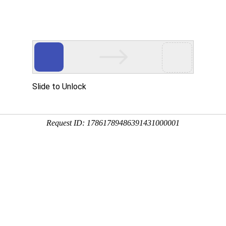
会员登录
域名注册
虚拟空间
400电话
企业邮箱
服务器
章列表
备案信息核验单 下载
示域名冲突如何解决？
备案不在我司，如何添加网站【教程】
备案在我司，如何添加网站【教程】
退回，提示"网站主办者冲突"怎么办？
备案不在我司，备案转入【教程】
备案在我司，如何修改备案信息【教程】
备案过，首次报备ICP备案【教程】