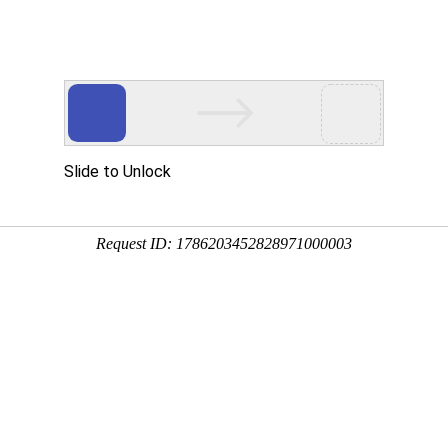
会员登录
域名注册
虚拟空间
400电话
企业邮箱
服务器
我们存在，我们思索，我们不断进取
祝贺高邦生态农业网站建设签约天蚕网站制
祝贺高邦生态农业网站建设签约天蚕网站制作公司,重庆高邦生态农业开发有限公司成立
万元，公司本部位于重庆北部新区上丁企业园区。公司的宗旨是以高新科技发展现
工、研发、综合利用为一体的现代大型综合性企业。公司经营范围主要为：农业项
料的研发、引进和销售，农业旅游项目投资开发，中药材种植、加工、研发与销售
等。公司当前主要发展中药材（金银花）的种植加工和研发，拟用3年时间种植金银
种植、加工基地，总投资约19亿元。，高邦生态农业网址www.gbny.cn