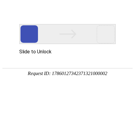
网站建设
|
网站优化
关于我们
软件
网站建设
域名注册
虚拟空间
4
域名注册
技术主管
国内英文域名
综合服务
英文域名
我们存在，我们思索，我
售前服务
国别域名
建设咨询
中文域名
什么是 .PL 域名？
技术支持
其它域名服务
.pl是波兰（Po
天蚕在你身边
1 、 什么是.pl？
.pl是波兰（Poland）的国家域名。