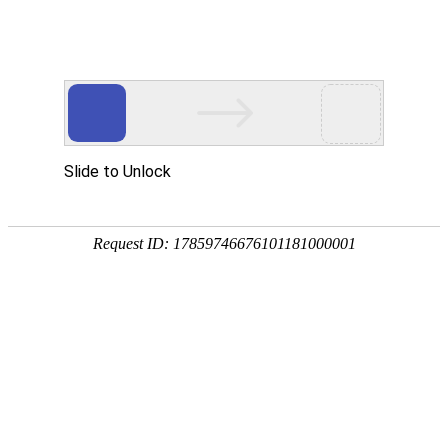
网站建设
|
网站优化
关于我们
软件
网站建设
域名注册
虚拟空间
4
帮助中心
技术主管
网站备案
综合服务
网站制作
我们存在，我们思索，我
售前服务
企业邮箱
建设咨询
400电话
国际中文域名简介
技术支持
虚拟空间
中文域名是含有中文的新一代域名
财务明细
发展，互联网应用也从科学研究机构
台，全球互联网的用户数量也迅速扩
域名帮助
询信息，域名的本地化也正在成为一