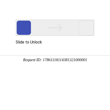
会员登录
域名注册
虚拟空间
400电话
企业邮箱
服务器
我们存在，我们思索，我们不断进取
重庆网站建设公司 IE6/IE7下：inline-bloc
重庆网站建设公司：IE6/IE7下：inline-block解决方案
IE6/IE7下对display:inline-block的支持性不好。
1、inline元素的display属性设置为inline-block时，所有的浏览器都支持；