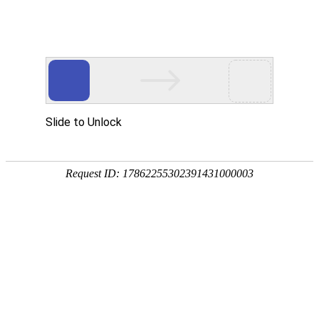
网站建设
|
网站优化
关于我们
软件
网站建设
域名注册
虚拟空间
4
资讯信息
技术主管
天蚕推荐书籍
综合服务
行业资讯
我们存在，我们思索，我
售前服务
天蚕动态
建设咨询
网站建设与网站推广
重庆网站建设公司
一、用户需求
技术支持
要求，全面收集和整理用户提供的各
最新签约
及管理人员进行访谈，以期充分了解
实例，并在此基础上结合网站技术特
天蚕在你身边
不容忽视。
二、确定服务器解决方案，一个网站