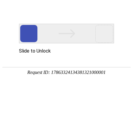
网站建设
|
网站优化
关于我们
软件
网站建设
域名注册
虚拟空间
4
网站建设
技术主管
特价网站建设套餐
综合服务
普及型套餐案例
售前服务
标准型套餐案例
建设咨询
营销型套餐案例
技术支持
品牌型套餐案例
定做型套餐案例
天蚕在你身边