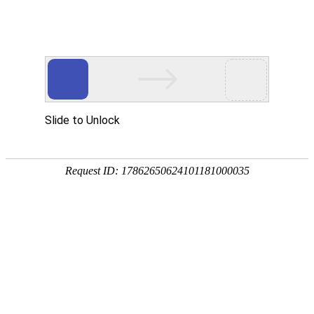
网站建设
|
网站优化
关于我们
软件
网站建设
域名注册
虚拟空间
4
400电话
正在
技术主管
4008/4009年套餐
综合服务
400电话外呼
售前服务
首年包年超值套餐
建设咨询
4000/4006年套餐标准
技术支持
4001套餐
天蚕在你身边