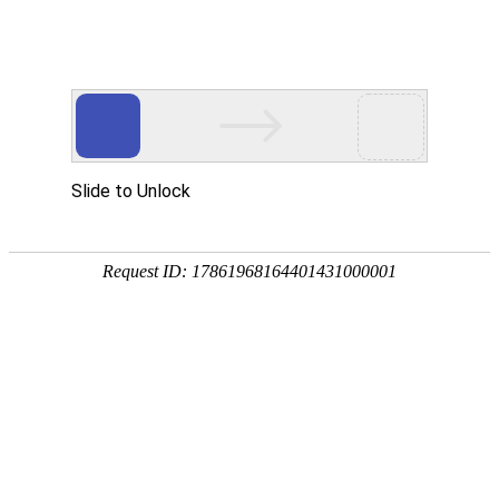
网站建设
|
网站优化
关于我们
软件
网站建设
域名注册
虚拟空间
4
企业邮箱
正在
技术主管
企业邮箱 1G
综合服务
企业邮箱 5G
售前服务
企业邮箱 无限制
建设咨询
天蚕在你身边
技术支持