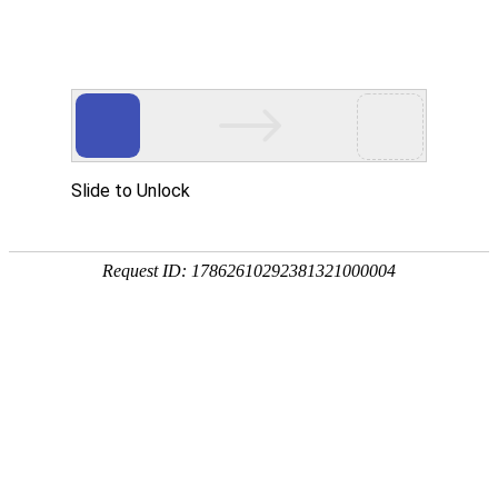
网站建设
|
网站优化
关于我们
软件
网站建设
域名注册
虚拟空间
4
企业邮箱
正在
技术主管
企业邮箱 1G
综合服务
企业邮箱 5G
售前服务
企业邮箱 无限制
建设咨询
天蚕在你身边
技术支持